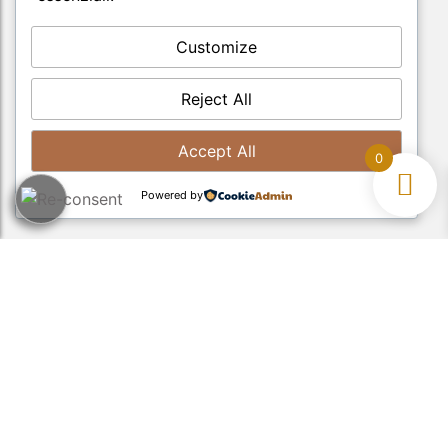
Customize
Reject All
Accept All
0
Powered by
Tel:
045-8801133
Email:
info@moliniveronesi.it
P.Iva: IT00222920233
Dove siamo:
Via S. Apollinare, 16 | Lugo di Grezzana (VR)