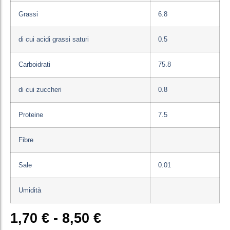
Grassi
6.8
di cui acidi grassi saturi
0.5
Carboidrati
75.8
di cui zuccheri
0.8
Proteine
7.5
Fibre
Sale
0.01
Umidità
1,70
€
-
8,50
€