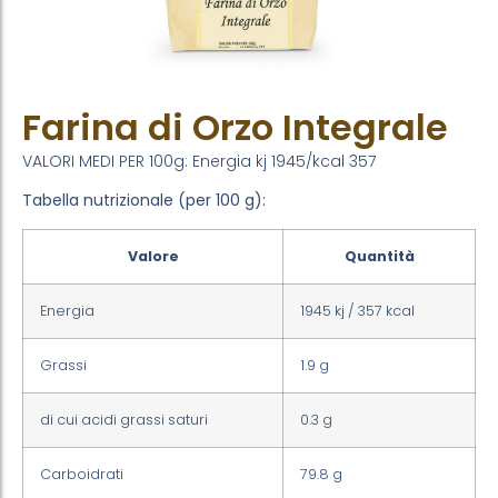
Farina di Orzo Integrale
VALORI MEDI PER 100g: Energia kj 1945/kcal 357
Tabella nutrizionale (per 100 g):
Valore
Quantità
Energia
1945 kj / 357 kcal
Grassi
1.9 g
di cui acidi grassi saturi
0.3 g
Carboidrati
79.8 g