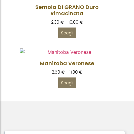
Semola Di GRANO Duro
Rimacinata
2,30
€
-
10,00
€
Scegli
Manitoba Veronese
2,50
€
-
11,00
€
Scegli