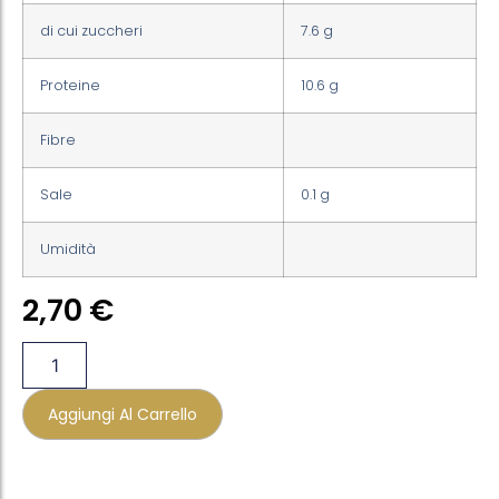
di cui zuccheri
7.6 g
Proteine
10.6 g
Fibre
Sale
0.1 g
Umidità
2,70
€
Aggiungi Al Carrello