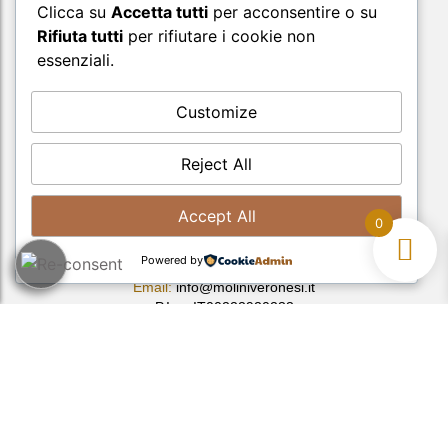
Clicca su
Accetta tutti
per acconsentire o su
Rifiuta tutti
per rifiutare i cookie non
essenziali.
Customize
Reject All
Accept All
0
Powered by
Tel:
045-8801133
Email:
info@moliniveronesi.it
P.Iva: IT00222920233
Dove siamo:
Via S. Apollinare, 16 | Lugo di Grezzana (VR)