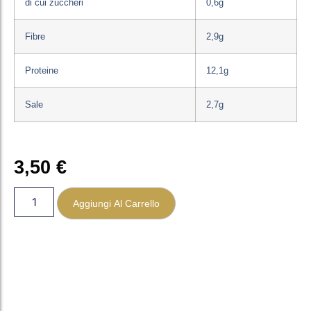
di cui zuccheri
0,6g
Fibre
2,9g
Proteine
12,1g
Sale
2,7g
3,50
€
Aggiungi Al Carrello