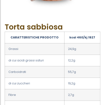
Torta sabbiosa
CARATTERISTICHE PRODOTTO
kcal 460/kj 1927
Grassi
24,9g
di cui acidi grassi saturi
12,2g
Carboidrati
55,7g
di cui zuccheri
19,2g
Fibre
2,7g