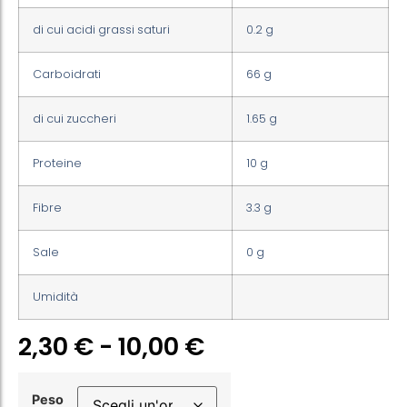
di cui acidi grassi saturi
0.2 g
Carboidrati
66 g
di cui zuccheri
1.65 g
Proteine
10 g
Fibre
3.3 g
Sale
0 g
Umidità
2,30
€
-
10,00
€
Peso