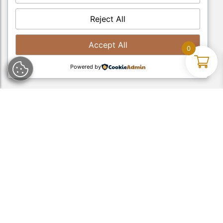
Reject All
Accept All
0
Powered by
Tel:
045-8801133
Email:
info@moliniveronesi.it
P.Iva: IT00222920233
Dove siamo:
Via S. Apollinare, 16 | Lugo di Grezzana (VR)